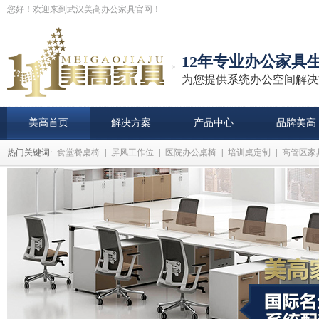
您好！欢迎来到武汉美高办公家具官网！
12年专业办公家具
为您提供系统办公空间解决
美高首页
解决方案
产品中心
品牌美高
热门关键词:
食堂餐桌椅
|
屏风工作位
|
医院办公桌椅
|
培训桌定制
|
高管区家