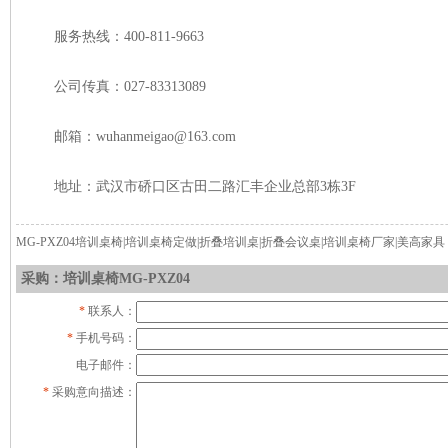
服务热线：400-811-9663
公司传真：027-83313089
邮箱：wuhanmeigao@163.com
地址：武汉市硚口区古田二路汇丰企业总部3栋3F
MG-PXZ04培训桌椅|培训桌椅定做|折叠培训桌|折叠会议桌|培训桌椅厂家|美高家具
采购：培训桌椅MG-PXZ04
*
联系人：
*
手机号码：
电子邮件：
*
采购意向描述：