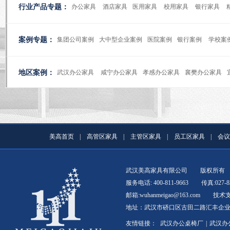
行业产品专题：
办公家具
酒店家具
医用家具
校用家具
银行家具
案例专题：
集团公司案例
大中型企业案例
医院案例
银行案例
学校案
地区案例：
武汉办公家具
咸宁办公家具
孝感办公家具
襄樊办公家具
美高首页
|
高管区家具
|
主管区家具
|
员工区家具
|
会议
武汉美高家具有限公司
版权所有
服务电话: 400-811-9663
传真:027-8
邮箱:wuhanmeigao@163.com
技术
地址：武汉市硚口区古田二路汇丰企业总
友情链接：
武汉办公桌椅厂
|
武汉办