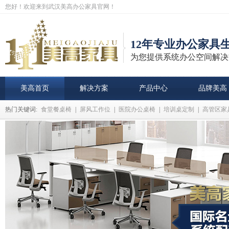
您好！欢迎来到武汉美高办公家具官网！
12年专业办公家具
为您提供系统办公空间解决
美高首页
解决方案
产品中心
品牌美高
热门关键词:
食堂餐桌椅
|
屏风工作位
|
医院办公桌椅
|
培训桌定制
|
高管区家