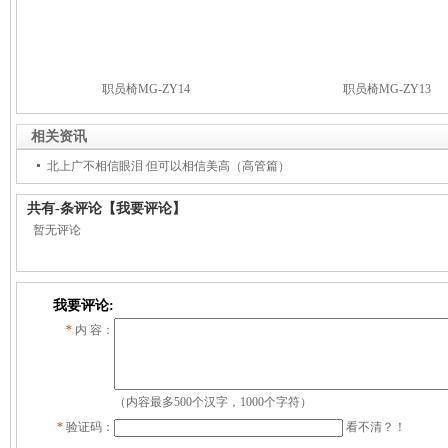
职员椅MG-ZY14
职员椅MG-ZY13
相关资讯
北上广不相信眼泪 但可以相信美高（高管篇）
共有
-
条评论
【我要评论】
暂无评论
我要评论:
*
内 容：
（内容最多500个汉字，1000个字符）
*
验证码：
看不清？！