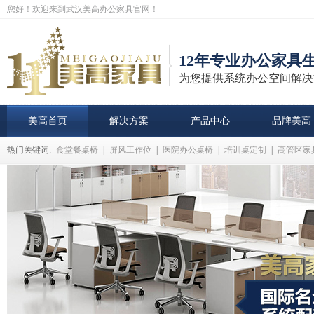
您好！欢迎来到武汉美高办公家具官网！
12年专业办公家具
为您提供系统办公空间解决
美高首页
解决方案
产品中心
品牌美高
热门关键词:
食堂餐桌椅
|
屏风工作位
|
医院办公桌椅
|
培训桌定制
|
高管区家