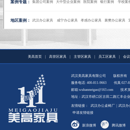
案例专题：
集团公司案例
大中型企业案例
医院案例
银行案例
学校案
地区案例：
武汉办公家具
咸宁办公家具
孝感办公家具
襄樊办公家具
美高首页
|
高管区家具
|
主管区家具
|
员工区家具
|
会议
武汉美高家具有限公司
版权所有
服务电话: 400-811-9663
传真:027-8
邮箱:wuhanmeigao@163.com
技术
地址：武汉市硚口区古田二路汇丰企业总
友情链接：
武汉办公桌椅厂
|
武汉办
申请友情链接
新浪微博
腾讯微博